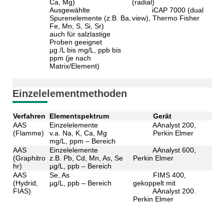
Ca, Mg)
(radial)
Ausgewählte
iCAP 7000 (dual
Spurenelemente (z.B. Ba,
view), Thermo Fisher
Fe, Mn, S, Si, Sr)
auch für salzlastige
Proben geeignet
µg /L bis mg/L, ppb bis
ppm (je nach
Matrix/Element)
Einzelelementmethoden
Verfahren
Elementspektrum
Gerät
AAS
Einzelelemente
AAnalyst 200,
(Flamme)
v.a. Na, K, Ca, Mg
Perkin Elmer
mg/L, ppm – Bereich
AAS
Einzelelemente
AAnalyst 600,
(Graphitro
z.B. Pb, Cd, Mn, As, Se
Perkin Elmer
hr)
µg/L, ppb – Bereich
AAS
Se, As
FIMS 400,
(Hydrid,
µg/L, ppb – Bereich
gekoppelt mit
FIAS)
AAnalyst 200.
Perkin Elmer