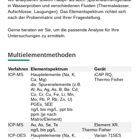
in Wasserproben und verschiedenen Fluiden (Thermalwässer,
Aufschlüsse, Laugungen). Das Elementspektrum richtet sich
nach der Probenmatrix und Ihrer Fragestellung.
Gerne beraten wir Sie, um die passende Analyse für Ihre
Untersuchungen zu ermitteln.
Multielementmethoden
Verfahren
Elementspektrum
Gerät
ICP-MS
Hauptelemente (Na, K,
iCAP RQ,
Ca, Mg)
Thermo Fisher
div. Spurenelemente (z.B.
Al, Au, Ag, As, B, Be, Cd,
Co, Cr, Cu, Fe, Li, Mn,
Mo, Pb, P, Rb, Zn, U)
PGEs, SEE
ng/L bis mg/L, ppt bis
ppm (je nach
Matrix/Element)
ICP-MS
Au, As, Se, Te
Element XR,
ng/L bis µg/L
Thermo Fisher
ICP-OES
Hauptelemente (Na, K,
Varian 715ES